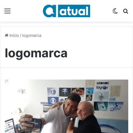
Menu
Switch
P
Início
/
logomarca
logomarca