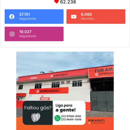
62.238
37.151
6.060
Seguidores
Inscritos
19.027
Seguidores