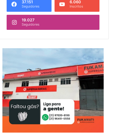
37.151
6.060
Seguidores
Inscritos
19.027
Seguidores