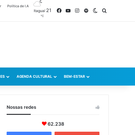
r
Política de I.A
21
Facebook
YouTube
Instagram
Spotify
Switch skin
Procurar po
Itaguaí
℃
ES
AGENDA CULTURAL
BEM-ESTAR
Nossas redes
62.238