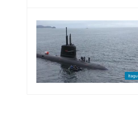
Itagu