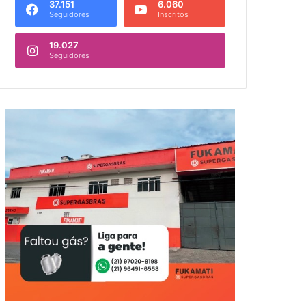
37.151
6.060
Seguidores
Inscritos
19.027
Seguidores