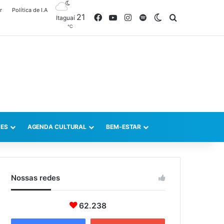
r
Política de I.A
21
Facebook
YouTube
Instagram
Spotify
Switch skin
Procurar po
Itaguaí
℃
ES
AGENDA CULTURAL
BEM-ESTAR
Nossas redes
62.238