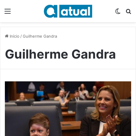
Menu
Switch
P
Início
/
Guilherme Gandra
Guilherme Gandra