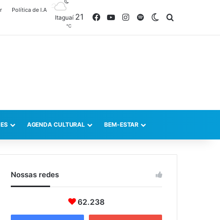
r
Política de I.A
21
Facebook
YouTube
Instagram
Spotify
Switch skin
Procurar po
Itaguaí
℃
ES
AGENDA CULTURAL
BEM-ESTAR
Nossas redes
62.238