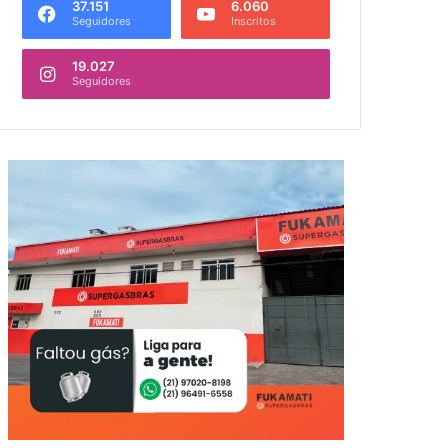
37.151
6.060
Seguidores
Inscritos
19.027
Seguidores