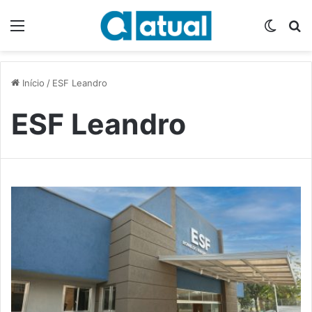
Menu
Switch
P
Início
/
ESF Leandro
ESF Leandro