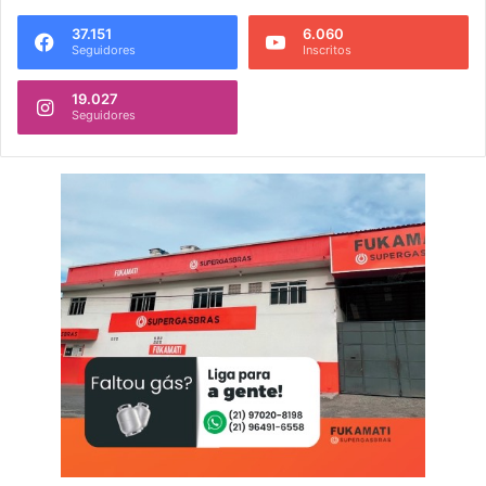
37.151
6.060
Seguidores
Inscritos
19.027
Seguidores