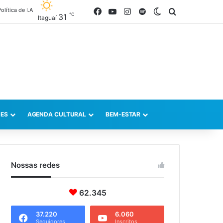
olítica de I.A
Facebook
YouTube
Instagram
Spotify
Switch skin
Procurar po
℃
31
Itaguaí
ES
AGENDA CULTURAL
BEM-ESTAR
Nossas redes
62.345
37.220
6.060
Seguidores
Inscritos