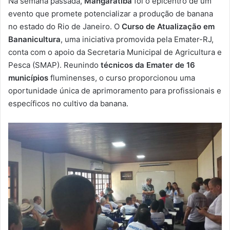
Na semana passada,
Mangaratiba
foi o epicentro de um
-
evento que promete potencializar a produção de banana
m
no estado do Rio de Janeiro. O
Curso de Atualização em
a
Bananicultura
, uma iniciativa promovida pela Emater-RJ,
i
conta com o apoio da Secretaria Municipal de Agricultura e
l
Pesca (SMAP). Reunindo
técnicos da Emater de 16
municípios
fluminenses, o curso proporcionou uma
oportunidade única de aprimoramento para profissionais e
específicos no cultivo da banana.