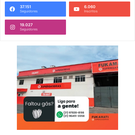
37.151
6.060
Seguidores
Inscritos
19.027
Seguidores