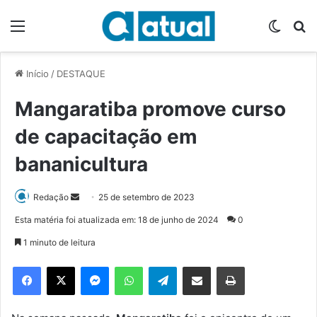
Menu
Switch
P
Início
/
DESTAQUE
Mangaratiba promove curso
de capacitação em
bananicultura
Redação
M
25 de setembro de 2023
a
Esta matéria foi atualizada em: 18 de junho de 2024
0
n
1 minuto de leitura
d
e
Facebook
X
Messenger
WhatsApp
Telegram
Compartilhar via e-mail
Imprimir
u
m
e