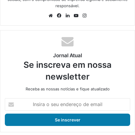
responsável.
We
Fa
Lin
Yo
Ins
bsi
ce
ke
uT
tag
te
bo
din
ub
ra
ok
e
m
Jornal Atual
Se inscreva em nossa
newsletter
Receba as nossas notícias e fique atualizado
I
n
s
i
r
a