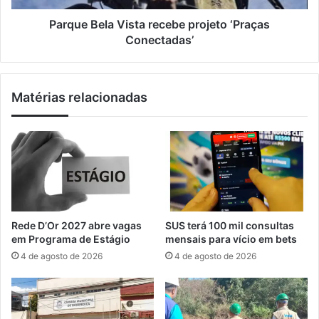
ã
l
o
a
Parque Bela Vista recebe projeto ‘Praças
d
V
Conectadas’
o
i
F
s
e
t
Matérias relacionadas
s
a
t
r
i
e
v
c
a
e
l
b
d
e
a
p
L
r
Rede D’Or 2027 abre vagas
SUS terá 100 mil consultas
u
o
em Programa de Estágio
mensais para vício em bets
a
j
4 de agosto de 2026
4 de agosto de 2026
C
e
h
t
e
o
i
‘