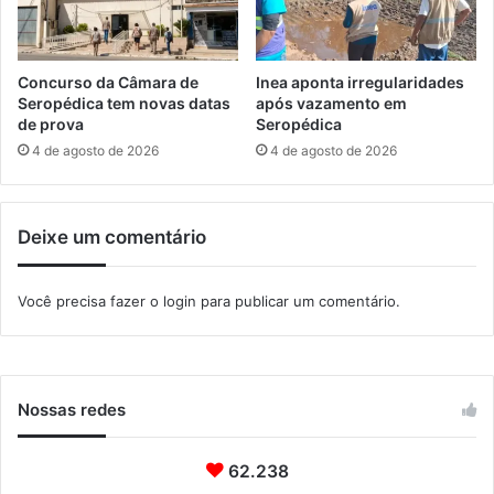
a
P
,
r
e
a
m
ç
Concurso da Câmara de
Inea aponta irregularidades
C
a
Seropédica tem novas datas
após vazamento em
a
s
de prova
Seropédica
m
C
4 de agosto de 2026
4 de agosto de 2026
p
o
o
n
G
e
r
Deixe um comentário
c
a
t
n
a
Você precisa fazer o
login
para publicar um comentário.
d
d
e
a
s
’
Nossas redes
62.238