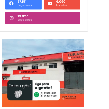
37.151
6.060
Seguidores
Inscritos
19.027
Seguidores