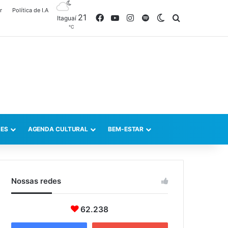
r
Política de I.A
21
Facebook
YouTube
Instagram
Spotify
Switch skin
Procurar po
Itaguaí
℃
ES
AGENDA CULTURAL
BEM-ESTAR
Nossas redes
62.238