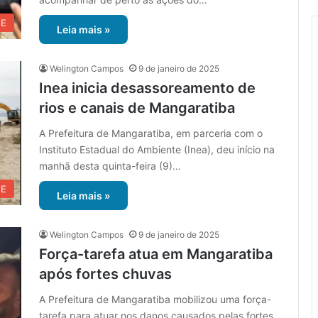
UE
Leia mais »
Welington Campos
9 de janeiro de 2025
Inea inicia desassoreamento de
rios e canais de Mangaratiba
A Prefeitura de Mangaratiba, em parceria com o
Instituto Estadual do Ambiente (Inea), deu início na
manhã desta quinta-feira (9)…
UE
Leia mais »
Welington Campos
9 de janeiro de 2025
Força-tarefa atua em Mangaratiba
após fortes chuvas
A Prefeitura de Mangaratiba mobilizou uma força-
tarefa para atuar nos danos causados ​​pelas fortes