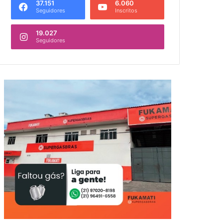
37.151
6.060
Seguidores
Inscritos
19.027
Seguidores