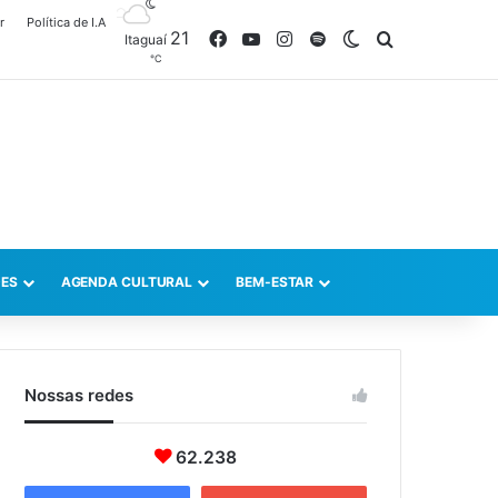
r
Política de I.A
21
Facebook
YouTube
Instagram
Spotify
Switch skin
Procurar po
Itaguaí
℃
ES
AGENDA CULTURAL
BEM-ESTAR
Nossas redes
62.238