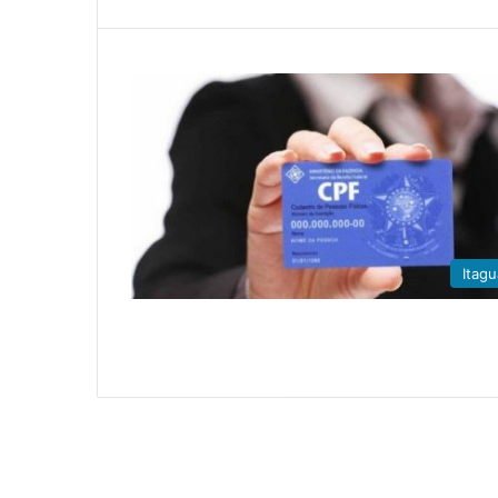
Itagu