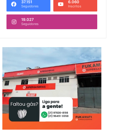
37.151
6.060
Seguidores
Inscritos
19.027
Seguidores