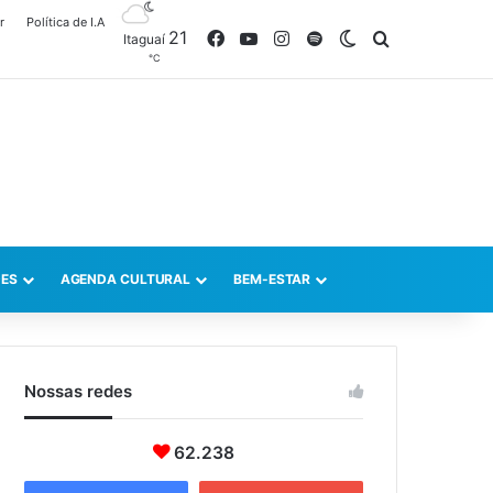
r
Política de I.A
21
Facebook
YouTube
Instagram
Spotify
Switch skin
Procurar po
Itaguaí
℃
ES
AGENDA CULTURAL
BEM-ESTAR
Nossas redes
62.238