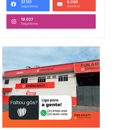
37.151
6.060
Seguidores
Inscritos
19.027
Seguidores