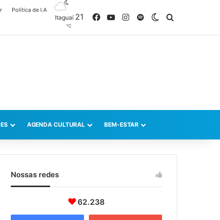
r
Política de I.A
21
Facebook
YouTube
Instagram
Spotify
Switch skin
Procurar po
Itaguaí
℃
ES
AGENDA CULTURAL
BEM-ESTAR
Nossas redes
62.238