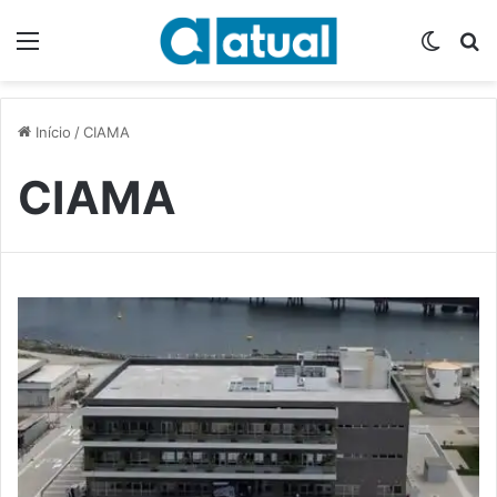
Menu
Switch
P
Início
/
CIAMA
CIAMA