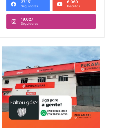
37.151
6.060
Seguidores
Inscritos
19.027
Seguidores