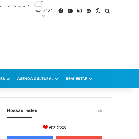
r
Política de I.A
21
Facebook
YouTube
Instagram
Spotify
Switch skin
Procurar po
Itaguaí
℃
ES
AGENDA CULTURAL
BEM-ESTAR
Nossas redes
62.238