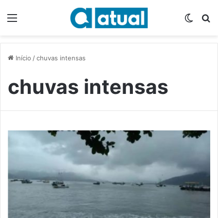
Menu
Switch
P
Início
/
chuvas intensas
chuvas intensas