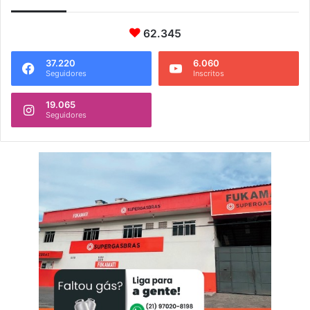
62.345
37.220
6.060
Seguidores
Inscritos
19.065
Seguidores