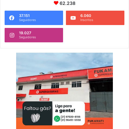
62.238
37.151
6.060
Seguidores
Inscritos
19.027
Seguidores