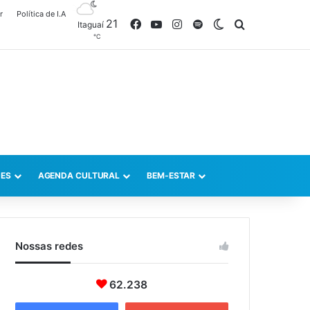
r
Política de I.A
21
Facebook
YouTube
Instagram
Spotify
Switch skin
Procurar po
Itaguaí
℃
ES
AGENDA CULTURAL
BEM-ESTAR
Nossas redes
62.238