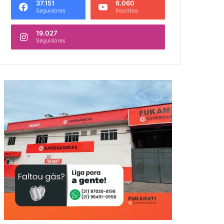
37.151
6.060
Seguidores
Inscritos
19.027
Seguidores