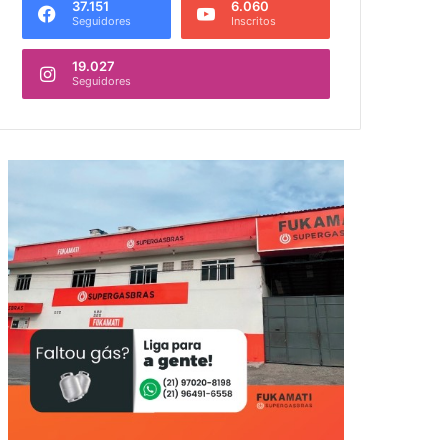
37.151
6.060
Seguidores
Inscritos
19.027
Seguidores