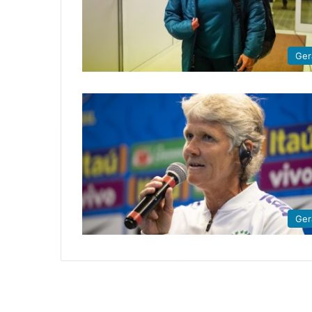
Ger
Ger