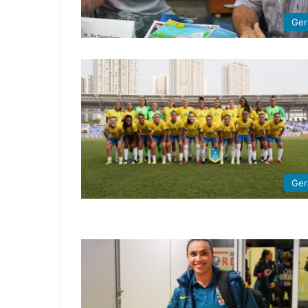
Ger
Ger