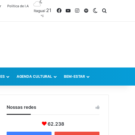
r
Política de I.A
21
Facebook
YouTube
Instagram
Spotify
Switch skin
Procurar po
Itaguaí
℃
ES
AGENDA CULTURAL
BEM-ESTAR
Nossas redes
62.238