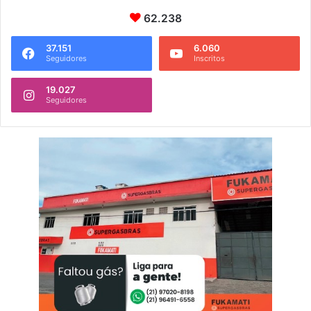
62.238
37.151
6.060
Seguidores
Inscritos
19.027
Seguidores