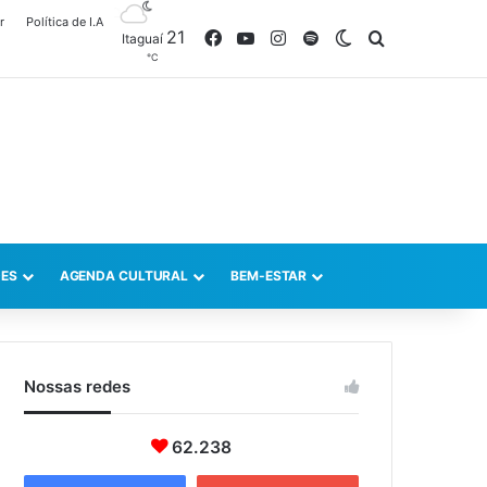
r
Política de I.A
21
Facebook
YouTube
Instagram
Spotify
Switch skin
Procurar po
Itaguaí
℃
ES
AGENDA CULTURAL
BEM-ESTAR
Nossas redes
62.238