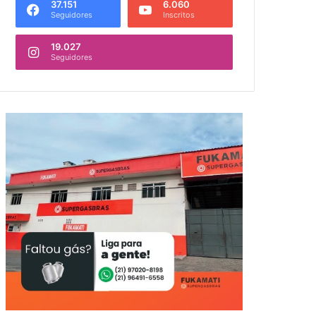
37.151
6.060
Seguidores
Inscritos
19.027
Seguidores