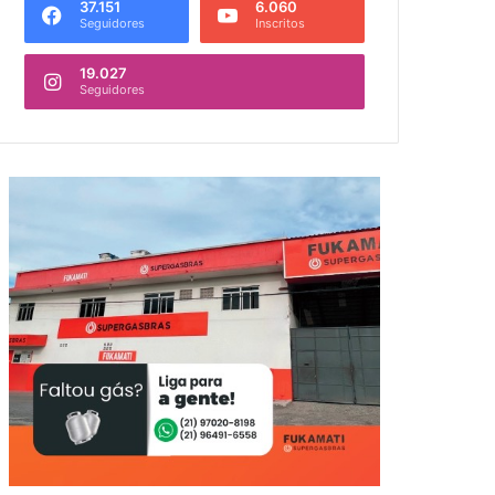
37.151
6.060
Seguidores
Inscritos
19.027
Seguidores