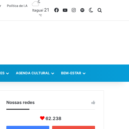
r
Política de I.A
21
Facebook
YouTube
Instagram
Spotify
Switch skin
Procurar po
Itaguaí
℃
ES
AGENDA CULTURAL
BEM-ESTAR
Nossas redes
62.238