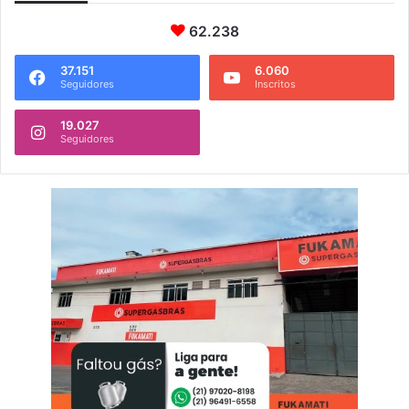
62.238
37.151
6.060
Seguidores
Inscritos
19.027
Seguidores