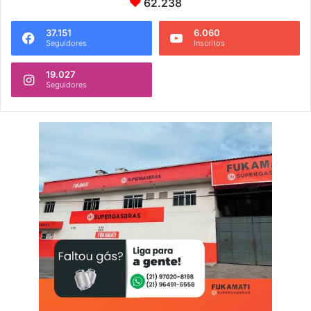
62.238
37.151
6.060
Seguidores
Inscritos
19.027
Seguidores