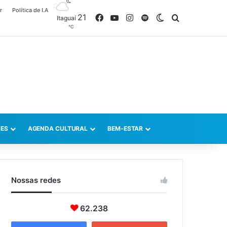
r
Política de I.A
21
Facebook
YouTube
Instagram
Spotify
Switch skin
Procurar po
Itaguaí
℃
ES
AGENDA CULTURAL
BEM-ESTAR
Nossas redes
62.238