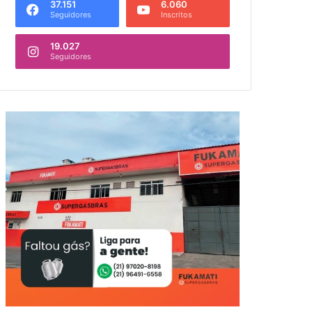
37.151
6.060
Seguidores
Inscritos
19.027
Seguidores