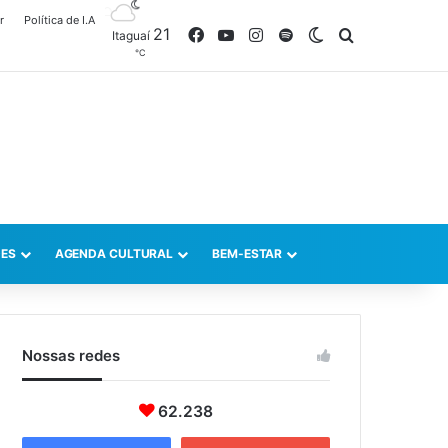
r
Política de I.A
21
Facebook
YouTube
Instagram
Spotify
Switch skin
Procurar po
Itaguaí
℃
ES
AGENDA CULTURAL
BEM-ESTAR
Nossas redes
62.238