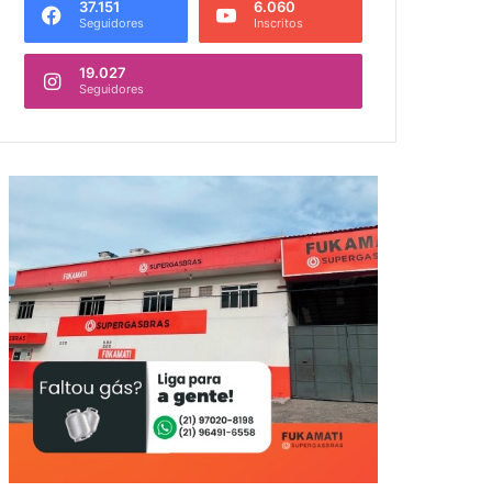
37.151
6.060
Seguidores
Inscritos
19.027
Seguidores