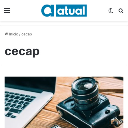
Menu
Switch
P
Início
/
cecap
cecap