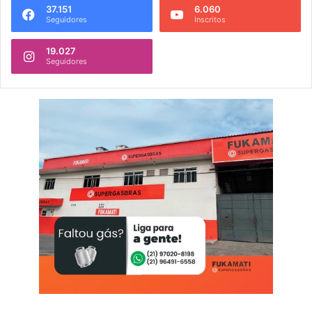
37.151
6.060
Seguidores
Inscritos
19.027
Seguidores