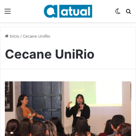
Menu
Switch
P
Início
/
Cecane UniRio
Cecane UniRio