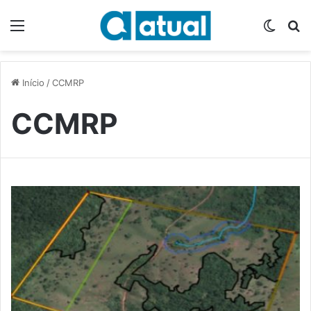
Menu
Switch
P
Início
/
CCMRP
CCMRP