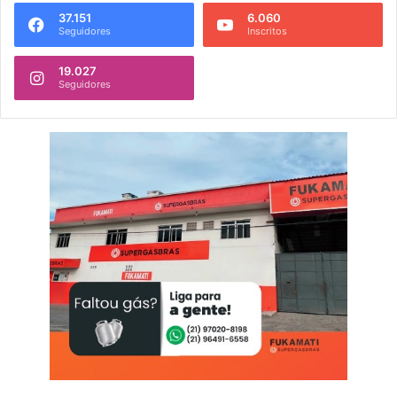
37.151
6.060
Seguidores
Inscritos
19.027
Seguidores