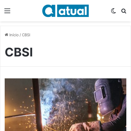
Menu
Switch
P
Início
/
CBSI
CBSI