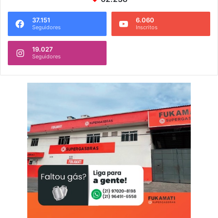
37.151
6.060
Seguidores
Inscritos
19.027
Seguidores