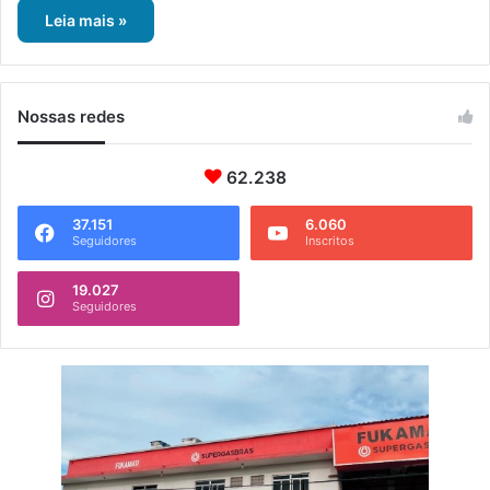
Leia mais »
Nossas redes
62.238
37.151
6.060
Seguidores
Inscritos
19.027
Seguidores