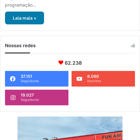
programação…
Leia mais »
Nossas redes
62.238
37.151
6.060
Seguidores
Inscritos
19.027
Seguidores