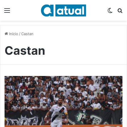
Menu
Switch
P
Início
/
Castan
Castan