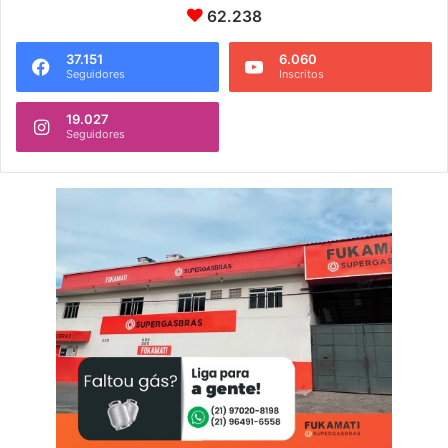
62.238
37.151
6.060
Seguidores
Inscritos
19.027
Seguidores