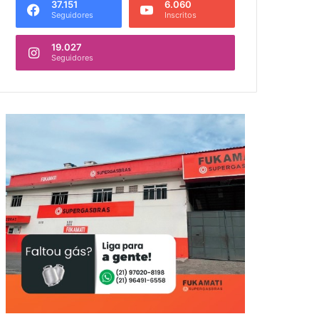
37.151
6.060
Seguidores
Inscritos
19.027
Seguidores