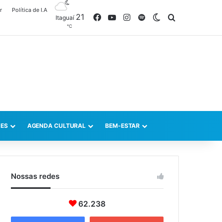
r
Política de I.A
21
Facebook
YouTube
Instagram
Spotify
Switch skin
Procurar po
Itaguaí
℃
ES
AGENDA CULTURAL
BEM-ESTAR
Nossas redes
62.238