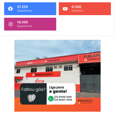
37.220
6.060
Seguidores
Inscritos
19.065
Seguidores