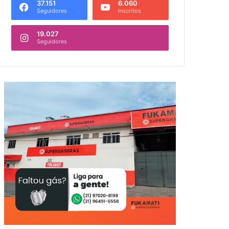
37.151
6.060
Seguidores
Inscritos
19.027
Seguidores