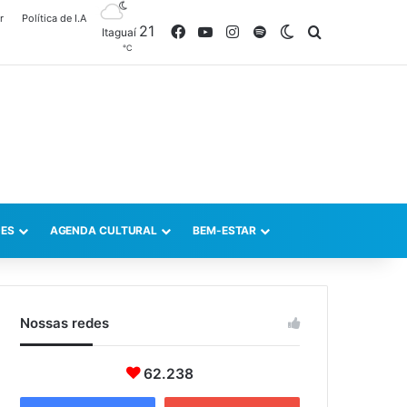
r
Política de I.A
21
Facebook
YouTube
Instagram
Spotify
Switch skin
Procurar po
Itaguaí
℃
ES
AGENDA CULTURAL
BEM-ESTAR
Nossas redes
62.238