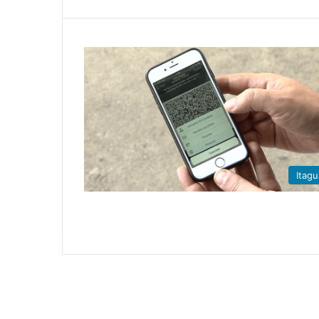
Itagu