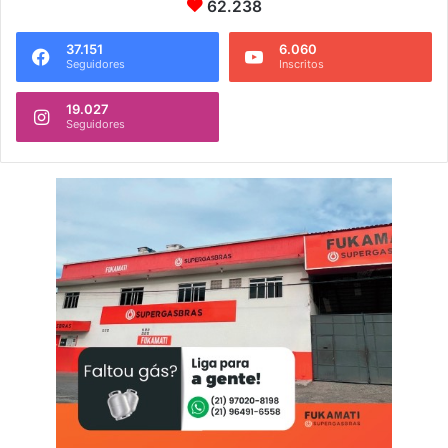
62.238
37.151
6.060
Seguidores
Inscritos
19.027
Seguidores