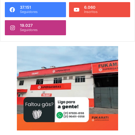
37.151
6.060
Seguidores
Inscritos
19.027
Seguidores