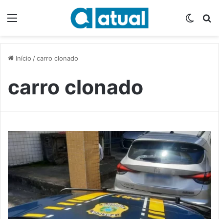
Menu
Switch
P
Início
/
carro clonado
carro clonado