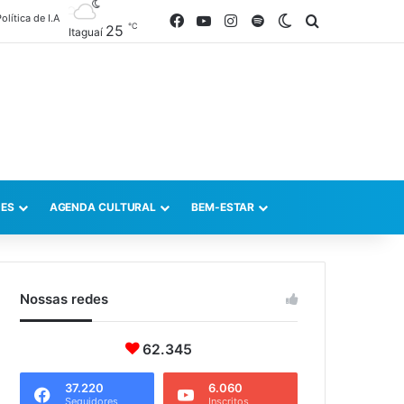
olítica de I.A
Facebook
YouTube
Instagram
Spotify
Switch skin
Procurar po
℃
25
Itaguaí
ES
AGENDA CULTURAL
BEM-ESTAR
Nossas redes
62.345
37.220
6.060
Seguidores
Inscritos