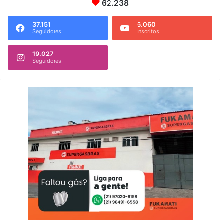
62.238
37.151
6.060
Seguidores
Inscritos
19.027
Seguidores