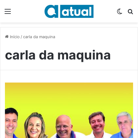
Menu
Switch
P
Início
/
carla da maquina
carla da maquina