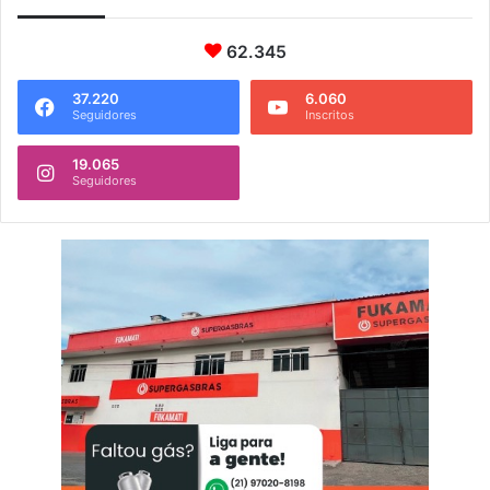
62.345
37.220
6.060
Seguidores
Inscritos
19.065
Seguidores