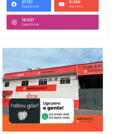
37.151
6.060
Seguidores
Inscritos
19.027
Seguidores