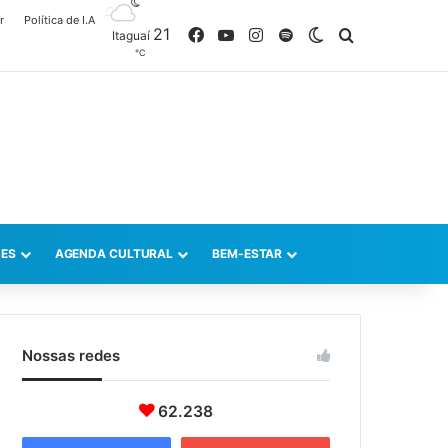
r
Política de I.A
21
Facebook
YouTube
Instagram
Spotify
Switch skin
Procurar po
Itaguaí
℃
ES
AGENDA CULTURAL
BEM-ESTAR
Nossas redes
62.238