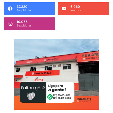
37.220
6.060
Seguidores
Inscritos
19.065
Seguidores