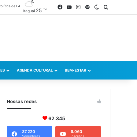
olítica de I.A
Facebook
YouTube
Instagram
Spotify
Switch skin
Procurar po
℃
25
Itaguaí
ES
AGENDA CULTURAL
BEM-ESTAR
Nossas redes
62.345
37.220
6.060
Seguidores
Inscritos