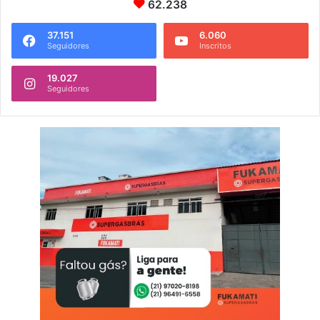
62.238
37.151
6.060
Seguidores
Inscritos
19.027
Seguidores