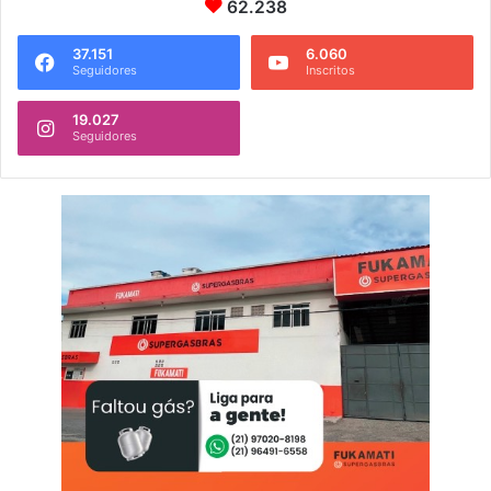
62.238
37.151
6.060
Seguidores
Inscritos
19.027
Seguidores